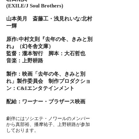
(EXILE/J Soul Brothers)
山本美月 斎藤工・浅見れいな/北村
一輝
原作:中村文則『去年の冬、きみと別
れ』（幻冬舎文庫）
監督：瀧本智行 脚本：大石哲也
音楽：上野耕路
製作：映画「去年の冬、きみと別
れ」製作委員会 制作プロダクショ
ン：C&Iエンタテインメント
配給：ワーナー・ブラザース映画
劇伴にはソシエテ・ノワールのメンバー
から真部裕、播摩祐子、上野耕路が参加
しております。