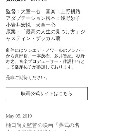
監督：犬童一心 音楽：上野耕路
アダプテーション脚本：浅野妙子
小岩井宏悦 犬童一心
原案：「最高の人生の見つけ方」ジ
ャスティン・ザッカム著
劇伴にはソシエテ・ノワールのメンバー
から
真部裕、一本茂樹、多井智紀、杉野
寿之、音楽プロデューサー・作詞担当と
して播摩祐子
が参加しております。
​是非ご期待ください。
映画公式サイトはこちら
May 05, 2019
樋口尚文監督の映画『葬式の名