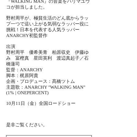
『WALKING MAN』の音楽をハリマユウ
コが担当しました。
野村周平が、極貧生活のどん底からラッ
プ一つで這い上がる気弱なラッパー役に
挑戦！日本を代表する人気ラッパー
ANARCHY初監督作
出演
野村周平 優希美青 柏原収史 伊藤ゆ
み 冨樫真 星田英利 渡辺真起子／石
橋蓮司
監督：ANARCHY
脚本：梶原阿貴
企画・プロデュース：髙橋ツトム
主題歌：ANARCHY "WALKING MAN"
(1% | ONEPERCENT)
10月11日（金）全国ロードショー
是非ご覧ください。