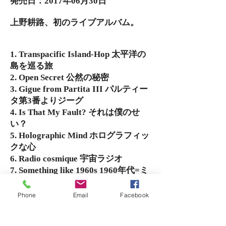
発売日：2017年06月30日
上野耕路、初のライブアルバム。
1. Transpacific Island-Hop 太平洋の
島を巡る旅
2. Open Secret 公然の秘密
3. Gigue from Partita III パルティー
タ第3番よりジーグ
4. Is That My Fault? それは僕のせ
い？
5. Holographic Mind ホログラフィッ
クな心
6. Radio cosmique 宇宙ラジオ
7. Something like 1960s 1960年代=ミ
ニ18世紀？
8. Oil Barons and Cattle Dukes 石油
Phone
Email
Facebook
王と大牧場主
9. Groucho Marx’s Economics グルー