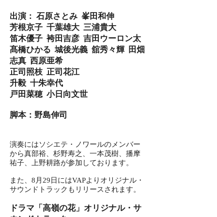
出演： 石原さとみ 峯田和伸
芳根京子 千葉雄大 三浦貴大
笛木優子 袴田吉彦 吉田ウーロン太
髙橋ひかる 城後光義 舘秀々輝 田畑
志真 西原亜希
正司照枝 正司花江
升毅 十朱幸代
戸田菜穂 小日向文世
脚本
：野島伸司
演奏にはソシエテ・ノワールのメンバー
から真部裕、杉野寿之、一本茂樹、播摩
祐子、上野耕路が参加しております。
また、8月29日にはVAPよりオリジナル・
サウンドトラックもリリースされます。
ドラマ「高嶺の花」オリジナル・サ