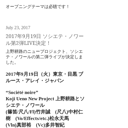
​オープニングテーマは必聴です！
July 23, 2017
2017年9月19日 ソシエテ・ノワー
ル第2弾LIVE決定！
上野耕路のニュープロジェクト、ソシエ
テ・ノワールの第二弾ライブが決定しま
した。
2017年9月19日（火）東京・目黒 ブ
ルース・アレイ・ジャパン
“Société noire”
Koji Ueno New Project 上野耕路とソ
シエテ・ノワール
(篠笛/尺八/Fl)竹井誠 (尺八)中村仁
樹 (Vo/Effects/etc.)松永天馬
(Vln)真部裕 (Vc)多井智紀