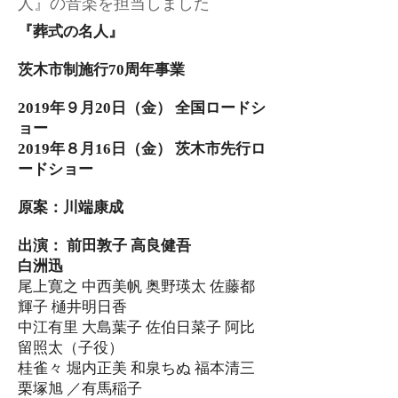
人』の音楽を担当しました
『葬式の名人』​​
茨木市制施行70周年事業
2019年９月20日（金） 全国ロードシ
ョー
2019
年８
月16
日（金） 茨木市先行ロ
ードショー
原案：川端康成
出演： 前田敦子 高良健吾
白洲迅
尾上寛之 中西美帆 奥野瑛太 佐藤都
輝子 樋井明日香
中江有里 大島葉子 佐伯日菜子 阿比
留照太（子役）
桂雀々 堀内正美 和泉ちぬ 福本清三
栗塚旭 ／有馬稲子