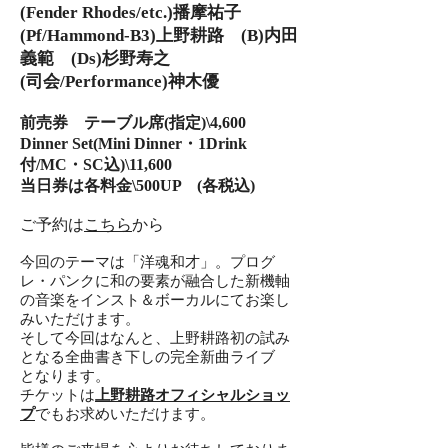
(Fender Rhodes/etc.)播摩祐子
(Pf/Hammond-B3)上野耕路 (B)内田
義範 (Ds)杉野寿之
(司会/Performance)神木優
前売券 テーブル席(指定)\4,600
Dinner Set(Mini Dinner・1Drink
付/MC・SC込)\11,600
当日券は各料金\500UP (各税込)
ご予約は
こちら
から
今回のテーマは「洋魂和才」。プログ
レ・パンクに和の要素が融合した新機軸
の音楽をインスト＆ボーカルにてお楽し
みいただけます。
そして今回はなんと、上野耕路初の試み
となる全曲書き下しの完全新曲ライブ
となります。
チケットは
上野耕路オフィシャルショッ
プ
でもお求めいただけます。