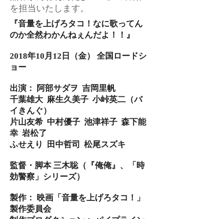
を担当いたします。
『音量を上げろタコ！なに歌ってん
のか全然わかんねぇんだよ！！』​​
2018年10月12日（金） 全国ロードシ
ョー
出演：
阿部サダヲ 吉岡里帆
千葉雄大 麻生久美子 小峠英二（バ
イきんぐ）
片山友希 中村優子 池津祥子 森下能
幸 岩松了
ふせえり 田中哲司 松尾スズキ
監督・脚本 三木聡（『俺俺』、「時
効警察」シリーズ）
製作： 映画「音量を上げろタコ！」
製作委員会